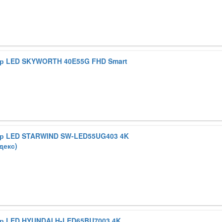
р LED SKYWORTH 40E55G FHD Smart
р LED STARWIND SW-LED55UG403 4K
декс)
р LED HYUNDAI H-LED65BU7003 4K