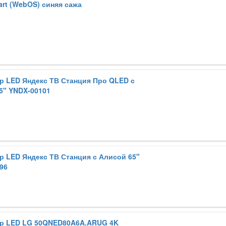
rt (WebOS) синяя сажа
р LED Яндекс ТВ Станция Про QLED с
5" YNDX-00101
р LED Яндекс ТВ Станция с Алисой 65"
96
р LED LG 50QNED80A6A.ARUG 4K