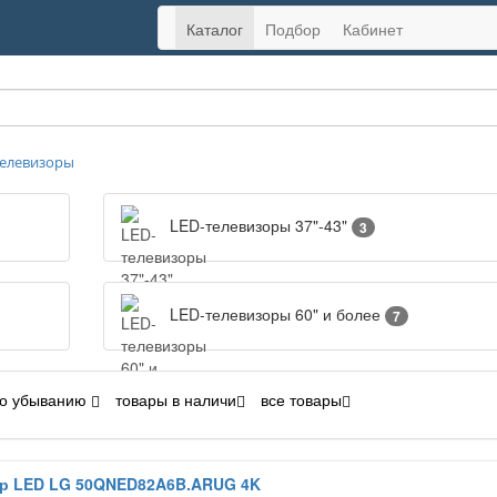
Каталог
Подбор
Кабинет
елевизоры
LED-телевизоры 37"-43"
3
LED-телевизоры 60" и более
7
о убыванию
товары в наличи
все товары
р LED LG 50QNED82A6B.ARUG 4K